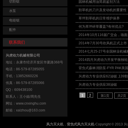
切割锯
园林机械用油简易鉴别方法
割草机的刀片及发动机的重要性
水泵
草坪割草机的日常维护保养
电链锯
何为草坪碎草覆盖?有何优点?
配件
2014年10月116届广交会，场
联系我们
2014年7月30号吹风机正式上市
2014七月25-27号全国林业机
兴虎动力机械有限公司
2014四月兴虎动力开发平衡独
地址：永康市经济开发区华夏路368号
背负式森林消防泵-FYR PAK
电话：86-579-87285055
手机：13852660226
兴虎动力专业供应62油锯 ,139
传真：86-579-87285066
兴虎动力专业供应38油锯
QQ：609438100
1
2
第1页
共2页
联系人：王小姐/周先生
网址：
www.cnxinghu.com
邮箱：
xalzhou@163.com
风力灭火机
，
背负式风力灭火机
-
Copyright © 2013